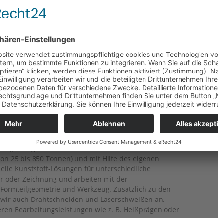
nststoff
Spezialist für
K
steile auch im
rfahren
zgussteilen mit einem Gewicht von bis zu 3.500 Gramm,
n gefertigt werden. Auf unseren rund 120 modernen
von 25 bis 850 Tonnen) und mit Hilfe des eigenen
elle Kunststoff-Lösungen für unterschiedliche
r oder Zeichnung und arbeiten mit der
 Formteilgeometrie und Werkzeug. Zusätzlich zu den
 wir auch Drahtschneiden und Laserschweißen an.
eren Bearbeitungsleistungen wie z. B. Heißprägen oder