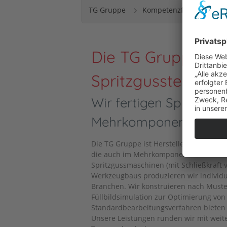
TG Gruppe
Kompetenzfelder
Ku
Die TG Gruppe ist 
Spritzgusstechnik
Wir fertigen Spritzgus
Mehrkomponenten-Ve
Die TG Gruppe ist Hersteller von Sprit
die auch im Mehrkomponenten-Verfahre
Spritzgussmaschinen (mit Schließkraft 
Werkzeugbaus produzieren wir individu
Branchen. Wir konstruieren nach Muste
Füllbildsimulation zur Optimierung von
Standardbearbeitungsverfahren bieten
Unsere Leistungen runden wir mit weit