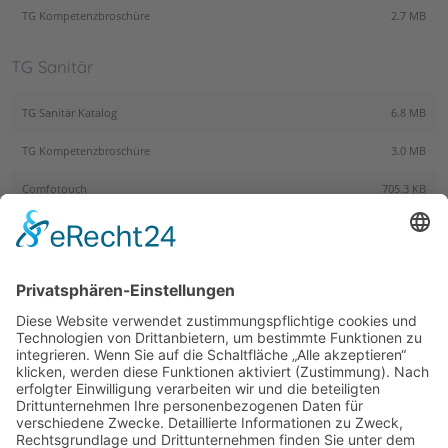
TG Kompetenzbroschüre
2.7 MB
TG Sanitär
TG Sanitär Katalog
6.8 MB
TG Kompetenzbroschüre
3.0 MB
Comfotouch
705.3 KB
TG Rollen
TG Rollen Produktinformationen
134.5 KB
TG Rollen Anwenderinformationen
139.6 KB
TG Rollen Katalog
2.5 MB
TG Rollen TÜV Zertifikat
2.5 MB